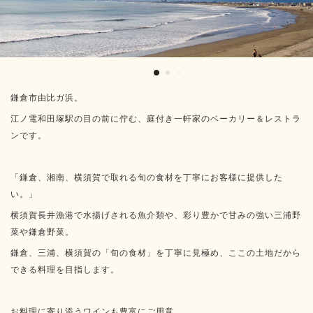
鎌倉市由比ガ浜。
江ノ電和田塚駅の目の前に佇む、庭付き一軒家のベーカリー＆レストラ
ンです。
「鎌倉、湘南、横須賀で取れる旬の食材を丁寧にお客様に提供した
い。」
横須賀長井漁港で水揚げされる魚介類や、彩り豊かで甘みの強い三浦野
菜や鎌倉野菜。
鎌倉、三浦、横須賀の「旬の食材」を丁寧に見極め、ここの土地だから
できる料理を目指します。
お料理に寄り添うワインも豊富にご用意。