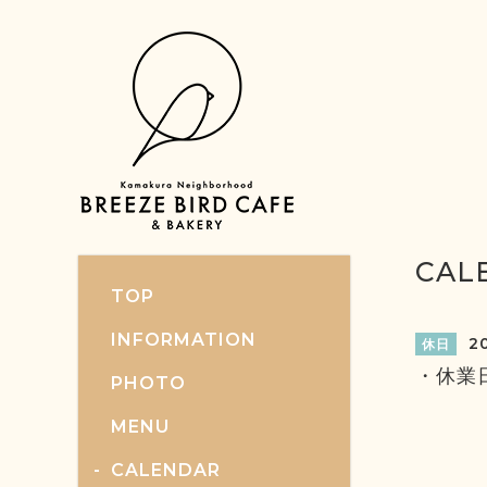
CAL
TOP
INFORMATION
20
休日
・休業
PHOTO
MENU
CALENDAR