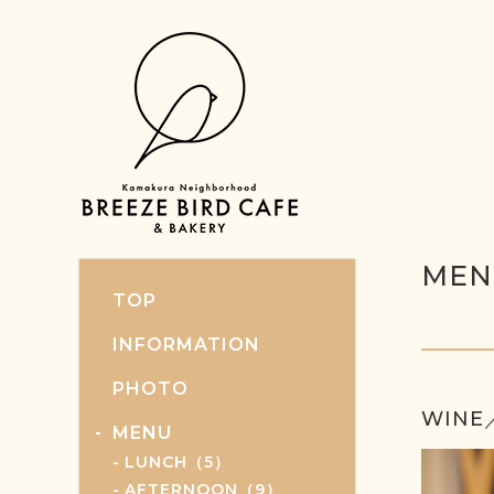
MEN
TOP
INFORMATION
PHOTO
WIN
MENU
LUNCH（5）
AFTERNOON（9）