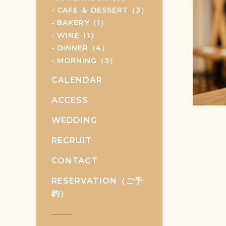
CAFE ＆ DESSERT（3）
BAKERY（1）
WINE（1）
DINNER（4）
MORNING（3）
CALENDAR
ACCESS
WEDDING
RECRUIT
CONTACT
RESERVATION（ご予
約）