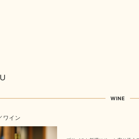
U
WINE
E／ワイン