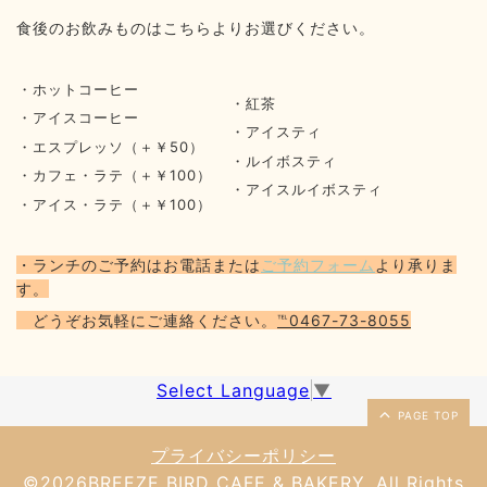
食後のお飲みものはこちらよりお選びください。
・ホットコーヒー
・紅茶
・アイスコーヒー
・アイスティ
・エスプレッソ（＋￥50）
・ルイボスティ
・カフェ・ラテ（＋￥100）
・アイスルイボスティ
・アイス・ラテ（＋￥100）
・ランチのご予約はお電話または
ご予約フォーム
より承りま
す。
どうぞお気軽にご連絡ください。
℡0467-73-8055
Select Language
▼
PAGE TOP
プライバシーポリシー
©2026
BREEZE BIRD CAFE & BAKERY
. All Rights