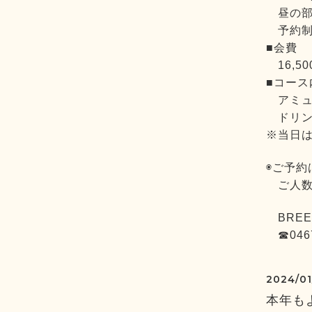
昼の部1
予約制（
■会費
16,5
■コース
アミュ
ドリン
※当日
◉ご予約
ご人数
BREEZ
☎0467
2024/01
本年も