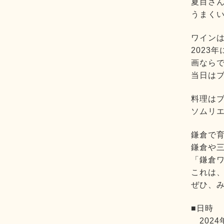
夏目さん
うまくい
ワインは
2023
画なら
当日は
料理は
ソムリエ
鎌倉で育
鎌倉や三
「鎌倉ワ
これは、
ぜひ、み
■日時
2024