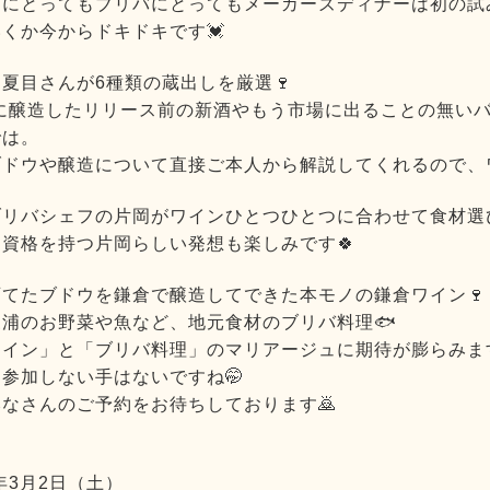
にとってもブリバにとってもメーカーズディナーは初の試み
くか今からドキドキです💓
夏目さんが6種類の蔵出しを厳選🍷
年に醸造したリリース前の新酒やもう市場に出ることの無い
では。
ブドウや醸造について直接ご本人から解説してくれるので、
ブリバシェフの片岡がワインひとつひとつに合わせて食材選
資格を持つ片岡らしい発想も楽しみです🍀
てたブドウを鎌倉で醸造してできた本モノの鎌倉ワイン🍷
浦のお野菜や魚など、地元食材のブリバ料理🐟
イン」と「ブリバ料理」のマリアージュに期待が膨らみます
参加しない手はないですね🤭
なさんのご予約をお待ちしております🙇
年3月2日（土）