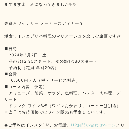
ますます楽しみになってきました
✨✨
鎌倉ワイナリー
メーカーズディナー
🍇
🍷
鎌倉ワインとブリバ料理のマリアージュを楽しむ企画です
🎶
■
日時
2024
年
3
月
2
日（土）
昼の部
12:30
スタート、夜の部
17:30
スタート
予約制（定員
各回
20
名）
■
会費
16,500
円／人（税・サービス料込）
■
コース内容（予定）
アミューズ、前菜、サラダ、魚料理、パスタ、肉料理、デ
ザート
ドリンク
ワイン
6
杯（ワインおかわり、コーヒーは別途）
当日はお得価格でのワイン販売も予定しています。
※
◉
ご予約はインスタ
DM
、お電話、
HP
お問い合わせページ
より