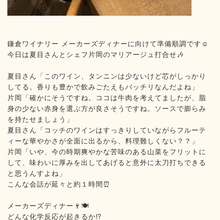
鎌倉ワイナリー
メーカーズディナーに向けて準備順調です
️
☺
今日は夏目さんとシェフ片岡のマリアージュ打合せ
🎶
夏目さん「このワイン、タンニンは少ないけど芯がしっかり
してる。香りも豊かで飲みごたえもバッチリなんだよね」
片岡「確かにそうですね。ココは牛肉を考えてましたが、脂
身の少ない赤身を選ぶ方が良さそうですね。ソースで膨らみ
を持たせましょう」
夏目さん「コッチのワインはすっきりしていながらフルーテ
ィーな華やかさが全面に出るから、料理難しくない？？」
片岡「いや、今の時期爽やかな苦味のある山菜をフリットに
して、味わいに厚みを出してあげると意外に太刀打ちできる
と思うんすよね」
こんな会話が延々と約１時間
⏰
メーカーズディナー
️
🍷🍽
どんな化学反応が起きるか
⁉️