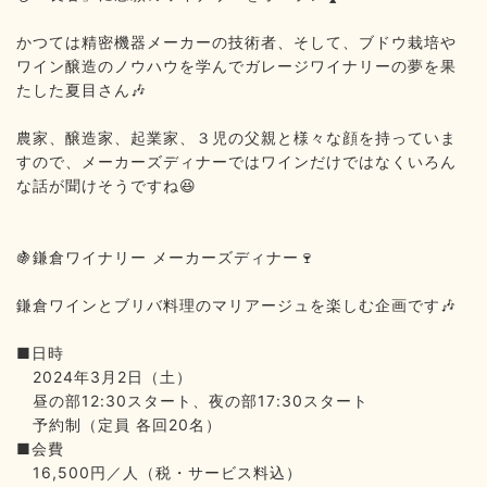
かつては精密機器メーカーの技術者、そして、ブドウ栽培や
ワイン醸造のノウハウを学んでガレージワイナリーの夢を果
たした夏目さん
🎶
農家、醸造家、起業家、３児の父親と様々な顔を持っていま
すので、メーカーズディナーではワインだけではなくいろん
な話が聞けそうですね
😆
鎌倉ワイナリー
メーカーズディナー
🍇
🍷
鎌倉ワインとブリバ料理のマリアージュを楽しむ企画です
🎶
■
日時
2024
年
3
月
2
日（土）
昼の部
12:30
スタート、夜の部
17:30
スタート
予約制（定員
各回
20
名）
■
会費
16,500
円／人（税・サービス料込）