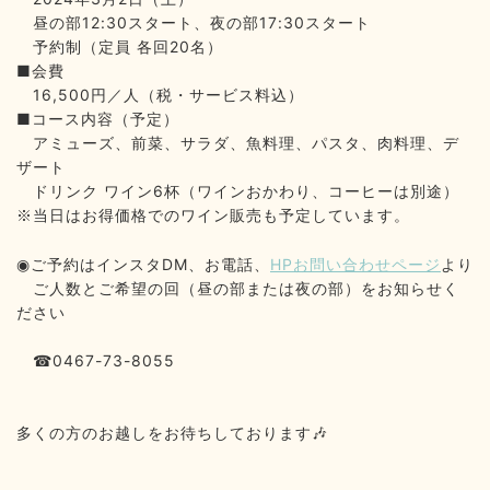
昼の部
12:30
スタート、夜の部
17:30
スタート
予約制（定員
各回
20
名）
■
会費
16,500
円／人（税・サービス料込）
■
コース内容（予定）
アミューズ、前菜、サラダ、魚料理、パスタ、肉料理、デ
ザート
ドリンク
ワイン
6
杯（ワインおかわり、コーヒーは別途）
当日はお得価格でのワイン販売も予定しています。
※
◉
ご予約はインスタ
DM
、お電話、
HP
お問い合わせページ
より
ご人数とご希望の回（昼の部または夜の部）をお知らせく
ださい
0467-73-8055
☎
多くの方のお越しをお待ちしております
🎶