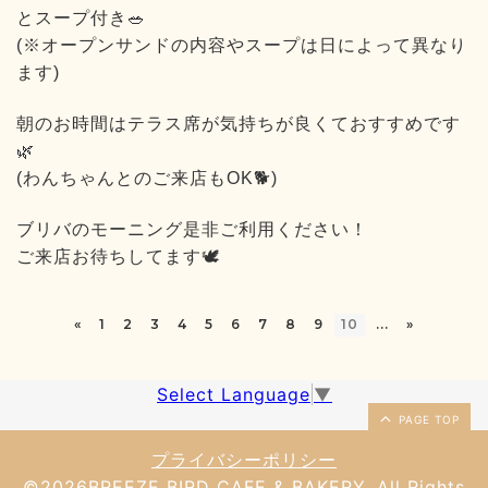
とスープ付き🥗
(※オープンサンドの内容やスープは日によって異なり
ます)
朝のお時間はテラス席が気持ちが良くておすすめです
🌿
(わんちゃんとのご来店もOK🐕)
ブリバのモーニング是非ご利用ください！
ご来店お待ちしてます🕊
«
1
2
3
4
5
6
7
8
9
10
...
»
Select Language
▼
PAGE TOP
プライバシーポリシー
©2026
BREEZE BIRD CAFE & BAKERY
. All Rights