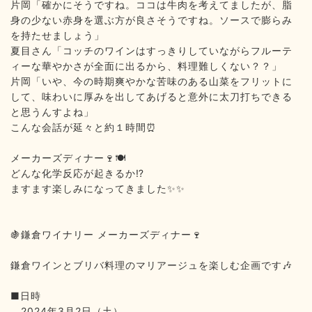
片岡「確かにそうですね。ココは牛肉を考えてましたが、脂
身の少ない赤身を選ぶ方が良さそうですね。ソースで膨らみ
を持たせましょう」
夏目さん「コッチのワインはすっきりしていながらフルーテ
ィーな華やかさが全面に出るから、料理難しくない？？」
片岡「いや、今の時期爽やかな苦味のある山菜をフリットに
して、味わいに厚みを出してあげると意外に太刀打ちできる
と思うんすよね」
こんな会話が延々と約１時間
⏰
メーカーズディナー
️
🍷🍽
どんな化学反応が起きるか
⁉️
ますます楽しみになってきました
✨✨
鎌倉ワイナリー
メーカーズディナー
🍇
🍷
鎌倉ワインとブリバ料理のマリアージュを楽しむ企画です
🎶
■
日時
2024
年
3
月
2
日（土）