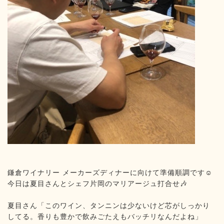
鎌倉ワイナリー
メーカーズディナーに向けて準備順調です
️
☺
今日は夏目さんとシェフ片岡のマリアージュ打合せ
🎶
夏目さん「このワイン、タンニンは少ないけど芯がしっかり
してる。香りも豊かで飲みごたえもバッチリなんだよね」