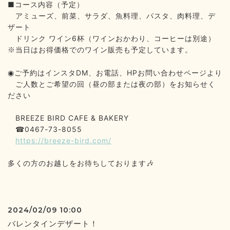
■
コース内容（予定）
アミューズ、前菜、サラダ、魚料理、パスタ、肉料理、デ
ザート
ドリンク
ワイン
6
杯（ワインおかわり、コーヒーは別途）
当日はお得価格でのワイン販売も予定しています。
※
◉
ご予約はインスタ
DM
、お電話、
HP
お問い合わせページより
ご人数とご希望の回（昼の部または夜の部）をお知らせく
ださい
BREEZE BIRD CAFE & BAKERY
0467-73-8055
☎
https://breeze-bird.com/
多くの方のお越しをお待ちしております
🎶
2024/02/09 10:00
バレンタインデザート！