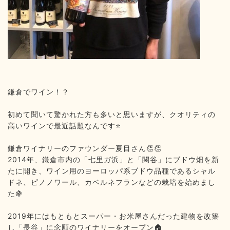
鎌倉でワイン！？
初めて聞いて驚かれた方も多いと思いますが、クオリティの
高いワインで最近話題なんです
️
⭐
鎌倉ワイナリーのファウンダー夏目さん
👏👏
2014
年、鎌倉市内の「七里ガ浜」と「関谷」にブドウ畑を新
たに開き、ワイン用のヨーロッパ系ブドウ品種であるシャル
ドネ、ピノノワール、カベルネフランなどの栽培を始めまし
た
🍇
2019
年にはもともとスーパー・お米屋さんだった建物を改築
し「長谷」に念願のワイナリーをオープン
🏠